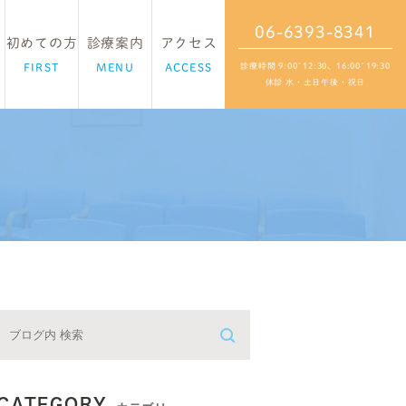
06-6393-8341
初めての方
診療案内
アクセス
FIRST
MENU
ACCESS
診療時間 9:00~12:30、16:00~19:30
休診 水・土日午後・祝日
紹介
心療内科
精神科デイケア
診療の流れ
CATEGORY